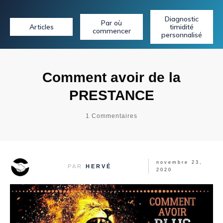
Diagnostic
Par où
Articles
timidité
commencer
personnalisé
Comment avoir de la
PRESTANCE
1
Commentaires
novembre 23,
PAR
HERVÉ
2020