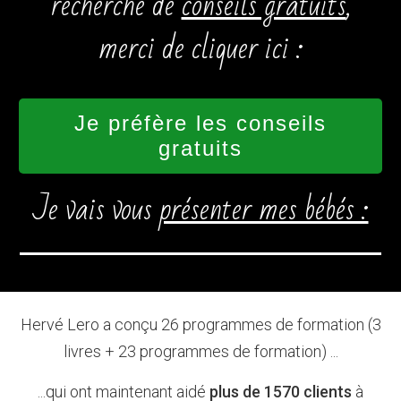
recherche de
conseils gratuits
,
merci de cliquer ici :
Je préfère les conseils
gratuits
Je vais vous
présenter mes bébés :
Hervé Lero a conçu 26 programmes de formation (3
livres + 23 programmes de formation) ...
...qui ont maintenant aidé
plus de 1570 clients
à