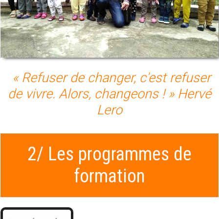
« Refuser de changer, c'est refuser
de vivre. Alors, changeons ! » Hervé
Lero
2/ Les programmes de
formation