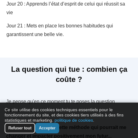
Jour 20 : Apprends l’état d’esprit de celui qui réussit sa
vie
Jour 21 : Mets en place les bonnes habitudes qui
garantissent une belle vie.
La question qui tue : combien ça
coûte ?
Je pense qu'en ce moment tu te poses la question
Ce site utilise des cookies techniques essentiels pour le
suivante :
fonctionnement du site, et des cookies tiers utilisés à des fins
statistiques et marketing.
politique de cookies
.
Mais dis-moi Hervé... Cette méthode qui pourrait me
Refuser tout
Accepter
changer et impacter positivement mon futur...