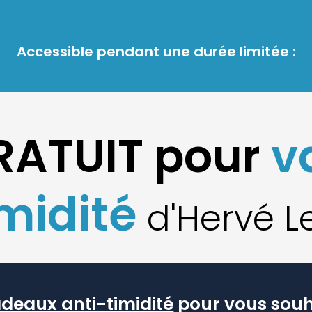
Accessible pendant une durée limitée :
GRATUIT pour
v
imidité
d'Hervé L
adeaux anti-timidité
pour vous souh