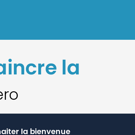
aincre la
ero
aiter la bienvenue