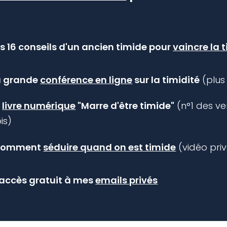
s 16 conseils
d'un ancien timide
pour
vaincre la 
a grande
conférence en ligne
sur la timidité
(plus 
e
livre numérique
"Marre d'être timide"
(n°1 des v
is)
C
omment
séduire quand on est timide
(vidéo pri
accès gratuit à mes
emails privés