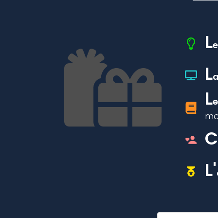
L
e
L
L
mo
L'