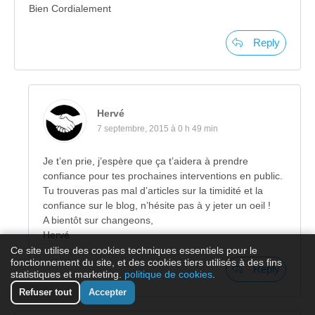
Bien Cordialement
Reply
Hervé
7 septembre, 2015 à 0 h 49 min
Je t’en prie, j’espère que ça t’aidera à prendre
confiance pour tes prochaines interventions en public.
Tu trouveras pas mal d’articles sur la timidité et la
confiance sur le blog, n’hésite pas à y jeter un oeil !
A bientôt sur changeons,
Hervé
Ce site utilise des cookies techniques essentiels pour le
fonctionnement du site, et des cookies tiers utilisés à des fins
Reply
statistiques et marketing.
politique de cookies
.
Refuser tout
Accepter