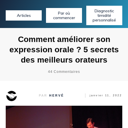
Diagnostic
Par où
Articles
timidité
commencer
personnalisé
Comment améliorer son
expression orale ? 5 secrets
des meilleurs orateurs
44
Commentaires
PAR
HERVÉ
janvier 11, 2022